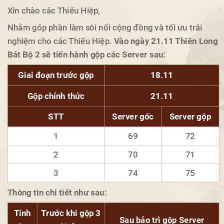
Xin chào các Thiếu Hiệp,
Nhằm góp phần làm sôi nổi cộng đồng và tối ưu trải
nghiệm cho các Thiếu Hiệp.
Vào ngày 21.11 Thiên Long
Bát Bộ 2 sẽ tiến hành gộp các Server sau:
Giai đoạn trước gộp
18.11
Gộp chính thức
21.11
STT
Server gốc
Server gộp
1
69
72
2
70
71
3
74
75
Thông tin chi tiết như sau:
Tính
Trước khi gộp 3
Sau bảo trì gộp Server