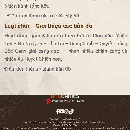
6 tiến hành tổng kết.
- Điều kiện tham gia: mở từ cấp 60.
Luật chơi – Giới thiệu các bản đồ
Hoạt động gồm 5 bản đồ theo thứ tự tăng dần: Xuân
Lũy – Hạ Nguyên – Thu Tái – Đông Cảnh – Quyết Thắng
Cốc Cảnh giới càng cao → nhận nhiều chiến công và
nhiều Xu Huyết Chiến hơn.
Điều kiện thăng / giáng bản đồ
Trong hoạt động tranh đoạt mỗi thứ Tư, bang hội xếp
hạng cao sẽ nhận quyền vào bản đồ cấp cao hơn vào
ngày hôm sau; bang xếp thấp có thể bị hạ xuống bản đồ
cấp thấp hơn.
Luật PK trong bản đồ
Công ty Cổ phần Tập Đoàn VNG
- Khu vực không an toàn sẽ tự động bật chế độ hỗn
Địa chỉ trụ sở:
Z06 Đường số 13, Phường Tân Thuận, Thành phố Hồ Chí Minh, Việt Nam
.
Điện thoại: 1900 561 558
chiến:
Giấy phép cung cấp dịch vụ trò chơi điện tử G1 trên mạng số 127/GP-PTTH&TTĐT do Cục Phát thanh, truyền hình và thông tin điện tử cấp