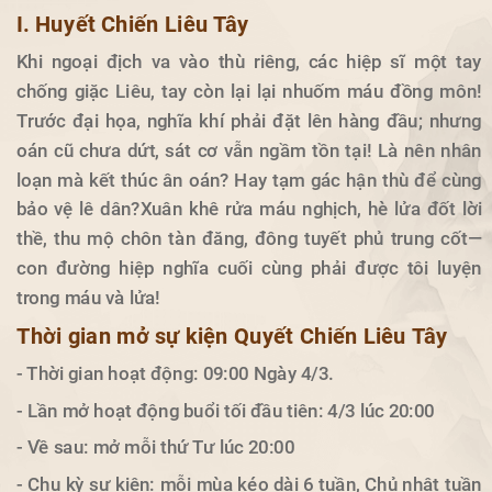
I. Huyết Chiến Liêu Tây
Khi ngoại địch va vào thù riêng, các hiệp sĩ một tay
chống giặc Liêu, tay còn lại lại nhuốm máu đồng môn!
Trước đại họa, nghĩa khí phải đặt lên hàng đầu; nhưng
oán cũ chưa dứt, sát cơ vẫn ngầm tồn tại! Là nên nhân
loạn mà kết thúc ân oán? Hay tạm gác hận thù để cùng
bảo vệ lê dân?Xuân khê rửa máu nghịch, hè lửa đốt lời
thề, thu mộ chôn tàn đăng, đông tuyết phủ trung cốt—
con đường hiệp nghĩa cuối cùng phải được tôi luyện
trong máu và lửa!
Thời gian mở sự kiện Quyết Chiến Liêu Tây
- Thời gian hoạt động: 09:00 Ngày 4/3.
- Lần mở hoạt động buổi tối đầu tiên: 4/3 lúc 20:00
- Về sau: mở mỗi thứ Tư lúc 20:00
- Chu kỳ sự kiện: mỗi mùa kéo dài 6 tuần, Chủ nhật tuần